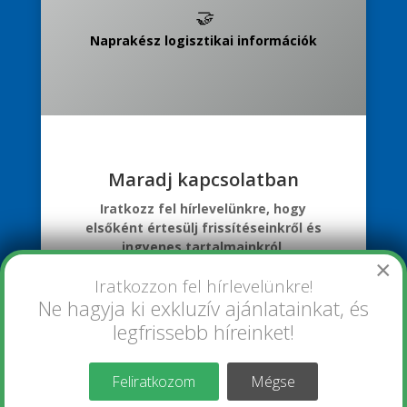
🤝
Naprakész logisztikai információk
Maradj kapcsolatban
Iratkozz fel hírlevelünkre, hogy
elsőként értesülj frissítéseinkről és
ingyenes tartalmainkról.
×
Iratkozzon fel hírlevelünkre!
Feliratkozom
Ne hagyja ki exkluzív ajánlatainkat, és
legfrissebb híreinket!
Feliratkozom
Mégse
©2026 Prominens Kft. All Rights Reserved. Designed By JoomShaper,