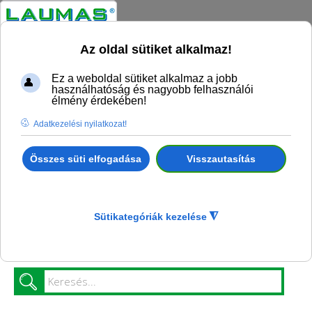
Az oldal sütiket alkalmaz!
Ez a weboldal sütiket alkalmaz a jobb
használhatóság és nagyobb felhasználói
élmény érdekében!
Adatkezelési nyilatkozat!
Összes süti elfogadása
Visszautasítás
Ön itt van:
Kezdőlap
Termék katalógus
Mérlegkonfigurációk (darumérleg, raktári mérleg,
platósmérleg, raklapmérleg)
Platós mérleg rámpával
Sütikategóriák kezelése
◮