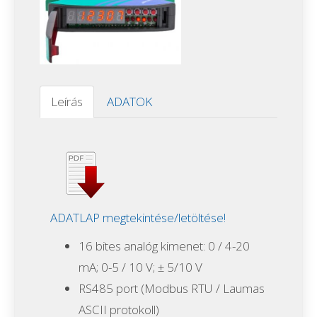
Leírás
ADATOK
ADATLAP megtekintése/letöltése!
16 bites analóg kimenet: 0 / 4-20
mA;
0-5 / 10 V;
± 5/10 V
RS485 port (Modbus RTU / Laumas
ASCII protokoll)