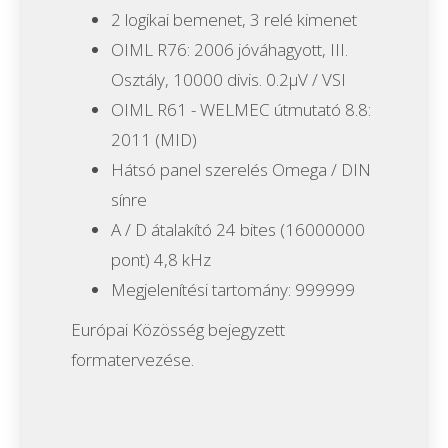
2 logikai bemenet, 3 relé kimenet
OIML R76: 2006 jóváhagyott, III.
Osztály, 10000 divis.
0.2μV / VSI
OIML R61 - WELMEC útmutató 8.8:
2011 (MID)
Hátsó panel szerelés Omega / DIN
sínre
A / D átalakító 24 bites (16000000
pont) 4,8 kHz
Megjelenítési tartomány: 999999
Európai Közösség bejegyzett
formatervezése.