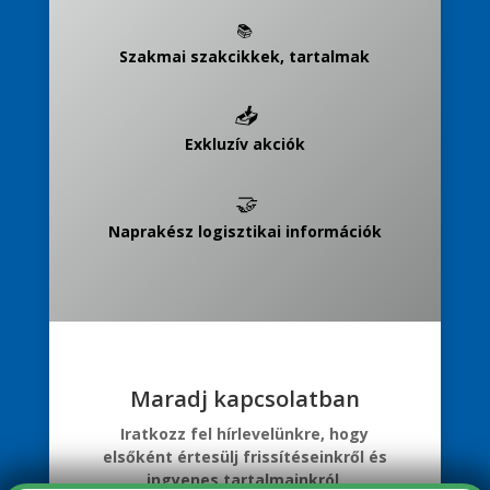
📚
Szakmai szakcikkek, tartalmak
📥
Exkluzív akciók
🤝
Naprakész logisztikai információk
Maradj kapcsolatban
Iratkozz fel hírlevelünkre, hogy
elsőként értesülj frissítéseinkről és
ingyenes tartalmainkról.