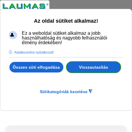
Az oldal sütiket alkalmaz!
Ez a weboldal sütiket alkalmaz a jobb
használhatóság és nagyobb felhasználói
élmény érdekében!
Adatkezelési nyilatkozat!
Összes süti elfogadása
Visszautasítás
Ön itt van:
Kezdőlap
Termék katalógus
Mérő elektronikák
Jelátalakítók
Laumas TLB Digitál-analóg jelátalakító (RS485)
Sütikategóriák kezelése
◮