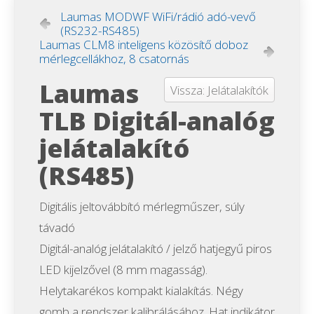
Laumas MODWF WiFi/rádió adó-vevő
(RS232-RS485)
Laumas CLM8 inteligens közösítő doboz
mérlegcellákhoz, 8 csatornás
Laumas
Vissza: Jelátalakítók
TLB Digitál-analóg
jelátalakító
(RS485)
Digitális jeltovábbító mérlegműszer, súly
távadó
Digitál-analóg jelátalakító / jelző hatjegyű piros
LED kijelzővel (8 mm magasság).
Helytakarékos kompakt kialakítás. Négy
gomb a rendszer kalibrálásához. Hat indikátor