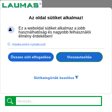
Az oldal sütiket alkalmaz!
Ez a weboldal sütiket alkalmaz a jobb
használhatóság és nagyobb felhasználói
élmény érdekében!
Adatkezelési nyilatkozat!
Összes süti elfogadása
Visszautasítás
Ön itt van:
Kezdőlap
Termék katalógus
Mérő elektronikák
Másodkijelzők
Laumas RIP 2x8/DOS-MAN/HA, 2 soros, 8 számjegyes
másodkijelző
Sütikategóriák kezelése
◮