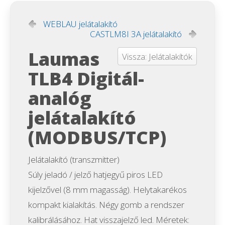
WEBLAU jelátalakító
CASTLM8I 3A jelátalakító
Laumas
Vissza: Jelátalakítók
TLB4 Digitál-
analóg
jelátalakító
(MODBUS/TCP)
Jelátalakító (transzmitter)
Súly jeladó / jelző hatjegyű piros LED
kijelzővel (8 mm magasság). Helytakarékos
kompakt kialakítás. Négy gomb a rendszer
kalibrálásához. Hat visszajelző led. Méretek: