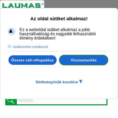
Az oldal sütiket alkalmaz!
Ez a weboldal sütiket alkalmaz a jobb
használhatóság és nagyobb felhasználói
élmény érdekében!
Adatkezelési nyilatkozat!
Összes süti elfogadása
Visszautasítás
Ön itt van:
Kezdőlap
Termék katalógus
Mérő elektronikák
Jelátalakítók
Laumas TLB4 Digitál-analóg jelátalakító (MODBUS/TCP)
Sütikategóriák kezelése
◮