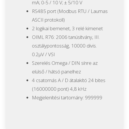
mA;
0-5 / 10 V;
± 5/10 V
RS485 port (Modbus RTU / Laumas
ASCII protokoll)
2 logikai bemenet, 3 relé kimenet
OIML R76: 2006 tanúsítvány, III.
osztálypontosság, 10000 divis.
0.2μV
/
VSI
Szerelés Omega / DIN sínre az
elülső / hátsó panelhez
4 csatornás A / D átalakító 24 bites
(16000000 pont) 4,8 kHz
Megjelenítési tartomány: 999999